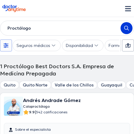
doctoranytime
Proctólogo
Seguros médicos
Disponibilidad
Formas de 
1
Proctólogo Best Doctors S.A. Empresa de
Medicina Prepagada
Quito
Quito Norte
Valle de los Chillos
Guayaquil
C
Andrés Andrade Gómez
Coloproctólogo
|
9.9
342 calificaciones
Sobre el especialista