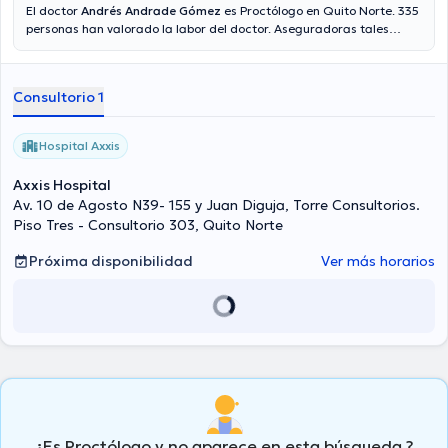
El doctor
Andrés Andrade Gómez
es Proctólogo en Quito Norte. 335
personas han valorado la labor del doctor. Aseguradoras tales
como AIG Metropolitana, Best Doctors S.A. Empresa de Medicina
Prepagada, Saludsa son aceptadas.
Consultorio 1
Hospital Axxis
Axxis Hospital
Av. 10 de Agosto N39- 155 y Juan Diguja, Torre Consultorios.
Piso Tres - Consultorio 303, Quito Norte
Próxima disponibilidad
Ver más horarios
¿Es Proctólogo y no aparece en esta búsqueda ?