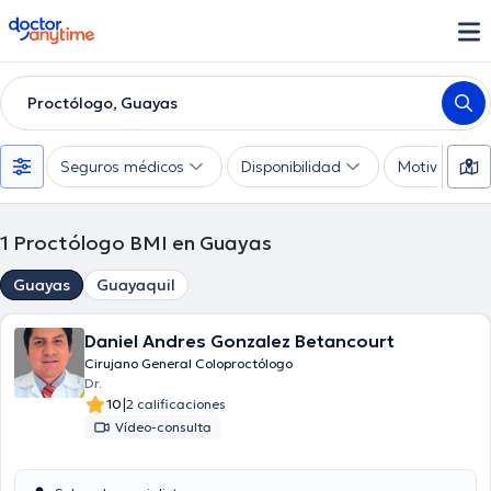
doctoranytime
Proctólogo, Guayas
Seguros médicos
Disponibilidad
Motivo de co
1
Proctólogo BMI en Guayas
Guayas
Guayaquil
Daniel Andres Gonzalez Betancourt
Cirujano General Coloproctólogo
Dr.
|
10
2 calificaciones
Vídeo-consulta