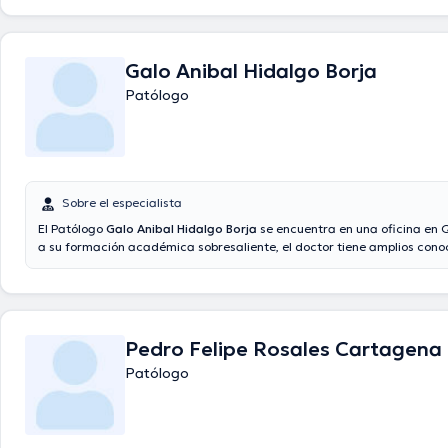
experiencia laboral en su ámbito de estudio. Del mismo modo, él se h
como miembro de diversas asociaciones médicas. Mario Hernan Nobo
participado en incontables conferencias con la intención de tener una
continua en su ámbito de especialización y ha anunciado numerosos 
Galo Anibal Hidalgo Borja
Patólogo
Sobre el especialista
El Patólogo
Galo Anibal Hidalgo Borja
se encuentra en una oficina en Q
a su formación académica sobresaliente, el doctor tiene amplios cono
área de especialidad. El doctor cuenta con muchos años de experienci
área de especialización. Al mismo tiempo, él se ha destacados como 
diversas asociaciones médicas. Galo Anibal Hidalgo Borja ha particip
incontables conferencias con la finalidad de tener una formación cont
disciplina de especialización y ha compartido importantes comunicado
Pedro Felipe Rosales Cartagena
Patólogo