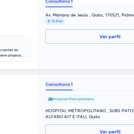
Consultorio 1
Av. Mariana de Jesús , Quito, 170521, Pichi
13,9 km
Ver perfil
acientes en
iene amplios
años de
do como
tinez ha
ación continua
s.
Consultorio 1
Hospital Metropolitano
HOSPITAL METROPOLITANO , SUBS PATOL
ALFARO 617 E ITALI, Quito
Ver perfil