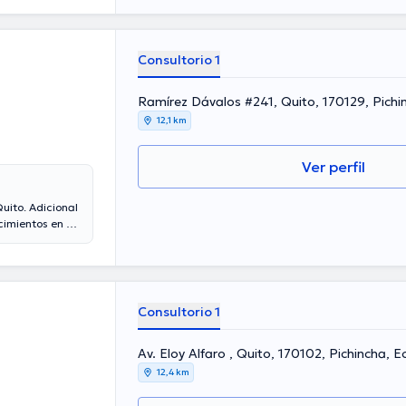
a destacados
a Gonzalez ha
 formación
comunicados.
Consultorio 1
Ramírez Dávalos #241, Quito, 170129
12,1 km
Ver perfil
uito. Adicional
cimientos en su
a laboral en su
miembro de
ado en
inua en su
s.
Consultorio 1
Av. Eloy Alfaro , Quito, 170102, Pichincha, 
12,4 km