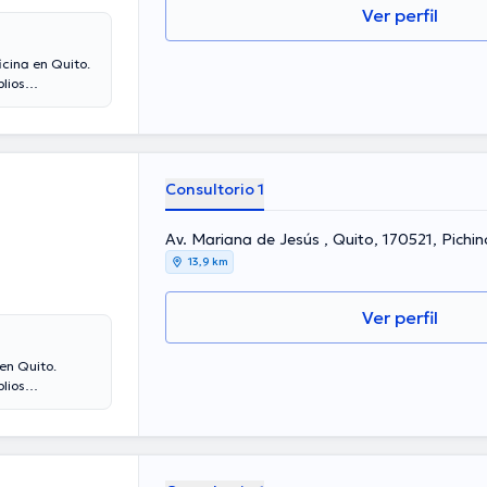
Ver perfil
icina en Quito.
lios
s años de
ha participado
es Cartagena ha
mación continua
iones.
Consultorio 1
Av. Mariana de Jesús , Quito, 170521, Pichi
13,9 km
Ver perfil
en Quito.
lios
 de experiencia
de diversas
rsas
lina de