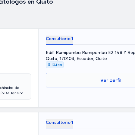
atólogos en Quito
Consultorio 1
Edif. Rumipamba Rumipamba E2-148 Y Repú
Quito, 170103, Ecuador, Quito
13,1 km
Ver perfil
ichincha de
Río De Janeiro y
onal de la salud
ha participado
rcón ha
mación continua
s.
Consultorio 1