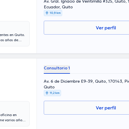
Av. Gral. Ignacio de Veintimilla #325, Quito, 170143, Pichincha,
Ecuador, Quito
10,9 km
Ver perfil
entes en Quito.
ios años de
a laboral en su
e diversas
erables
temática de
Consultorio 1
Av. 6 de Diciembre E9-39, Quito, 170143, Pi
Quito
11,2 km
Ver perfil
 oficina en
ene varios años
os años de