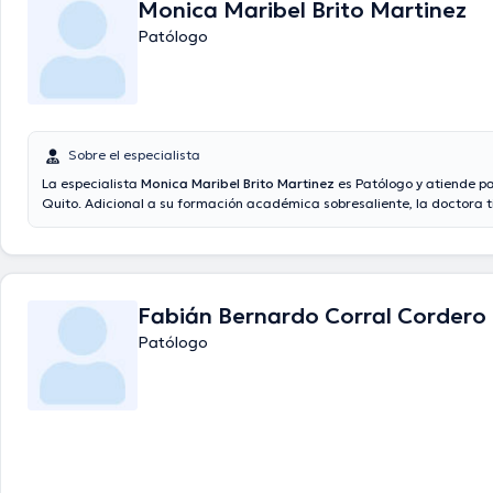
Monica Maribel Brito Martinez
Patólogo
Sobre el especialista
La especialista
Monica Maribel Brito Martinez
es Patólogo y atiende p
Quito. Adicional a su formación académica sobresaliente, la doctora t
conocimientos en su área de especialidad. La Dra. cuenta con varios 
experiencia laboral en su disciplina. Así mismo, ella se ha desempeña
miembro de diversas asociaciones médicas. Monica Maribel Brito Mar
intervenido en cuantiosas conferencias con la meta de tener una form
en su disciplina de especialización y ha publicado importantes edicione
Fabián Bernardo Corral Cordero
Patólogo