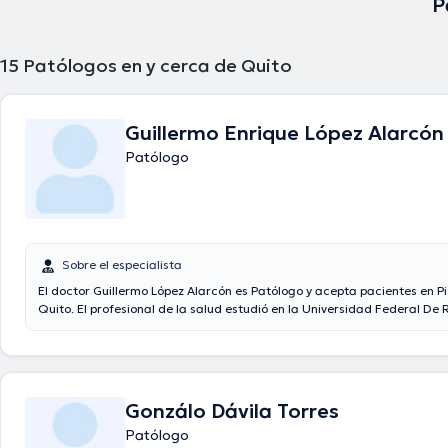
P
15
Patólogos en y cerca de Quito
Guillermo Enrique López Alarcón
Patólogo
Sobre el especialista
El doctor Guillermo López Alarcón es Patólogo y acepta pacientes en P
Quito. El profesional de la salud estudió en la Universidad Federal De 
tiene varios años de experiencia en su área de especialidad. El profesi
lleva más de años de experiencia laboral en su disciplina. Además, él 
como miembro de diversas asociaciones médicas. Guillermo López Ala
compartido en abundantes conferencias con el ideal de tener una for
en su campo de especialización y ha difundido diferentes publicacione
Gonzálo Dávila Torres
Patólogo