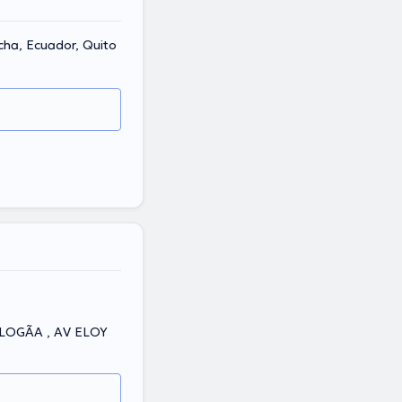
ncha, Ecuador, Quito
OGÃA , AV ELOY