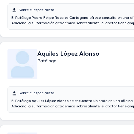
Sobre el especialista
El Patólogo
Pedro Felipe Rosales Cartagena
ofrece consulta en una of
Adicional a su formación académica sobresaliente, el doctor tiene amp
conocimientos en su área de especialidad. El médico cuenta con vario
experiencia laboral en su área de especialización. Adicionalmente, él 
como miembro de diversas asociaciones médicas. Pedro Felipe Rosal
contribuido en diversas conferencias con el objetivo de tener una for
en su temática de especialización y ha compartido diferentes publicac
Aquiles López Alonso
Patólogo
Sobre el especialista
El Patólogo
Aquiles López Alonso
se encuentra ubicado en una oficina 
Adicional a su formación académica sobresaliente, el doctor tiene amp
conocimientos en su área de especialidad. El Dr. tiene numerosos años
laboral en su disciplina. Asimismo, él se ha destacados como miembro 
asociaciones médicas. Aquiles López Alonso ha formado parte en dive
conferencias con el ideal de tener una formación continua en su discip
especialización y ha anunciado numerosos artículos.