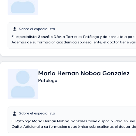
Sobre el especialista
El especialista
Gonzálo Dávila Torres
es Patólogo y da consulta a paci
Además de su formación académica sobresaliente, el doctor tiene var
experiencia en su área de especialidad. El Dr. posee años de experienci
temática de estudio. Además, él se ha desempeñado como miembro d
asociaciones médicas. Gonzálo Dávila Torres ha colaborado en consid
conferencias con la finalidad de tener una formación continua en su 
especialización y ha compartido importantes publicaciones.
Mario Hernan Noboa Gonzalez
Patólogo
Sobre el especialista
El Patólogo
Mario Hernan Noboa Gonzalez
tiene disponibilidad en una
Quito. Adicional a su formación académica sobresaliente, el doctor ti
de experiencia en su área de especialidad. El doctor cuenta con much