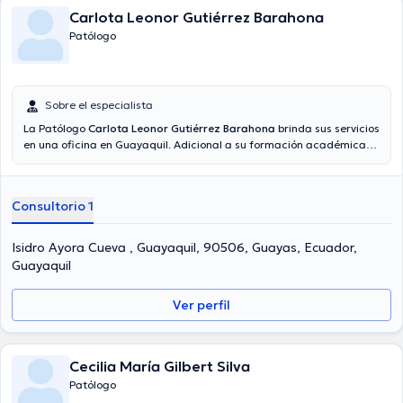
Carlota Leonor Gutiérrez Barahona
Patólogo
Sobre el especialista
La Patólogo
Carlota Leonor Gutiérrez Barahona
brinda sus servicios
en una oficina en Guayaquil. Adicional a su formación académica
sobresaliente, la doctora tiene experiencia en su área de
especialidad. La Dra. posee años de experiencia laboral en su
temática de estudio. De igual forma, ella se ha desempeñado como
Consultorio 1
miembro de diversas asociaciones médicas. Carlota Leonor
Gutiérrez Barahona ha colaborado en diversas conferencias con el
ideal de tener una formación continua en su disciplina de
Isidro Ayora Cueva , Guayaquil, 90506, Guayas, Ecuador,
especialización y ha publicado importantes ediciones.
Guayaquil
Ver perfil
Cecilia María Gilbert Silva
Patólogo