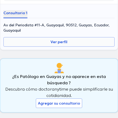
área de especialidad. La Dra. tiene numerosos años de experiencia
laboral en su temática de estudio. También, ella se ha
Consultorio 1
desempeñado como miembro de diversas asociaciones médicas.
Margarita Kuri De Vodopivec ha participado en incontables
conferencias con la intención de lograr tener una formación
Av del Periodista #11-A, Guayaquil, 90512, Guayas, Ecuador,
continua en su temática de especialización y ha difundido
Guayaquil
numerosos artículos.
Ver perfil
¿Es Patólogo en Guayas y no aparece en esta
búsqueda ?
Descubra cómo doctoranytime puede simplificarle su
cotidianidad.
Agregar su consultorio