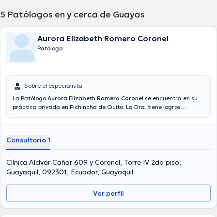
5
Patólogos en y cerca de Guayas
Aurora Elizabeth Romero Coronel
Patólogo
Sobre el especialista
La Patólogo
Aurora Elizabeth Romero Coronel
se encuentra en su
práctica privada en Pichincha de Quito. La Dra. tiene logros
académicos sobresalientes en Universidad De Guayaquil,
Universidad Estatal y tiene amplios conocimientos en su área de
especialidad. La profesional de la salud lleva más de años de
Consultorio 1
experiencia laboral en su área de especialización. Inclusive, ella ha
participado como miembro de diversas asociaciones médicas.
Aurora Elizabeth Romero Coronel ha formado parte en diversas
Clínica Alcívar Cañar 609 y Coronel, Torre IV 2do piso,
conferencias con la meta de tener una formación continua en su
Guayaquil, 092301, Ecuador, Guayaquil
temática de especialización y ha compartido numerosos artículos.
Ver perfil