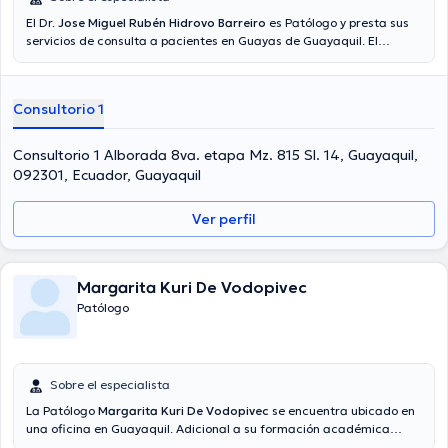
El Dr.
Jose Miguel Rubén Hidrovo Barreiro
es Patólogo y presta sus
servicios de consulta a pacientes en Guayas de Guayaquil. El
profesional de la salud consta de resultados académicos
sobresalientes en Universidad De Guayaquil y tiene amplios
conocimientos en su área de especialidad. El doctor tiene 18 años
Consultorio 1
de práctica profesional. Adicionalmente, él se ha desempeñado
como miembro de diversas asociaciones médicas. Jose Miguel
Rubén Hidrovo Barreiro ha intervenido en innumerables
Consultorio 1 Alborada 8va. etapa Mz. 815 Sl. 14, Guayaquil,
conferencias con el fin de tener una formación continua en su
092301, Ecuador, Guayaquil
ámbito de especialización y ha anunciado diversos artículos.
Ver perfil
Margarita Kuri De Vodopivec
Patólogo
Sobre el especialista
La Patólogo
Margarita Kuri De Vodopivec
se encuentra ubicado en
una oficina en Guayaquil. Adicional a su formación académica
sobresaliente, la doctora tiene varios años de experiencia en su