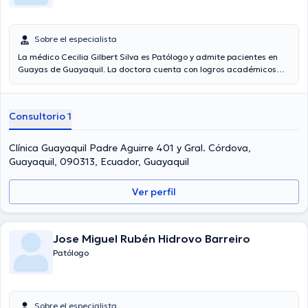
Sobre el especialista
La médico Cecilia Gilbert Silva es Patólogo y admite pacientes en
Guayas de Guayaquil. La doctora cuenta con logros académicos
sobresalientes en Universidad De Guayaquil, Universidad Estatal y
tiene amplios conocimientos en su área de especialidad. La
profesional de la salud tiene varios años de experiencia laboral en
Consultorio 1
su campo de estudio. De igual forma, ella ha participado como
miembro de diversas asociaciones médicas. Cecilia Gilbert Silva ha
contribuido en considerables conferencias con la meta de tener una
Clínica Guayaquil Padre Aguirre 401 y Gral. Córdova,
formación continua en su campo de especialización y ha difundido
Guayaquil, 090313, Ecuador, Guayaquil
numerosos artículos.
Ver perfil
Jose Miguel Rubén Hidrovo Barreiro
Patólogo
Sobre el especialista