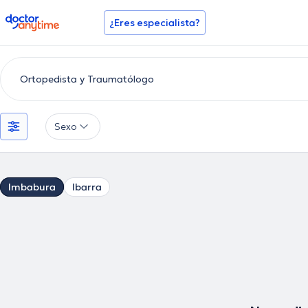
doctoranytime
¿Eres especialista?
Sexo
Imbabura
Ibarra