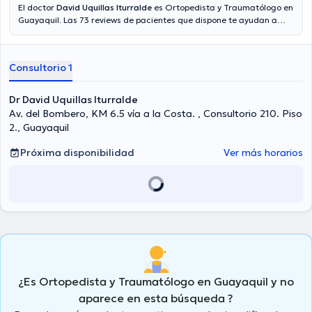
El doctor
David Uquillas Iturralde
es Ortopedista y Traumatólogo en
Guayaquil. Las 73 reviews de pacientes que dispone te ayudan a
saber más acerca de él. El médico acepta citas con las siguientes
aseguradoras: Latina salud, Vumi Latina.
Consultorio 1
Dr David Uquillas Iturralde
Av. del Bombero, KM 6.5 vía a la Costa. , Consultorio 210. Piso
2., Guayaquil
Próxima disponibilidad
Ver más horarios
¿Es Ortopedista y Traumatólogo en Guayaquil y no
aparece en esta búsqueda ?