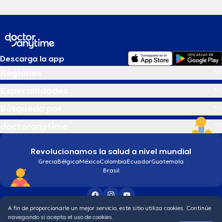
Descarga la app
Regiones
Especialidades
Búsqueda por
doctoranytime
Revolucionamos la salud a nivel mundial
Grecia
Bélgica
México
Colombia
Ecuador
Guatemala
Brasil
A fin de proporcionarle un mejor servicio, este sitio utiliza cookies. Continúe
Condiciones generales
Política de protección de los datos personales
navegando si acepta el uso de cookies.