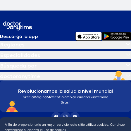
Descarga la app
Regiones
Especialidades
Búsqueda por
doctoranytime
Revolucionamos la salud a nivel mundial
Grecia
Bélgica
México
Colombia
Ecuador
Guatemala
Brasil
A fin de proporcionarle un mejor servicio, este sitio utiliza cookies. Continúe
Condiciones generales
Política de protección de los datos personales
navegando si acepta el uso de cookies.