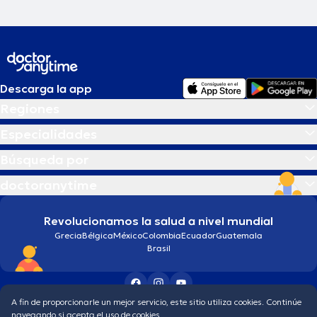
Descarga la app
Regiones
Especialidades
Búsqueda por
doctoranytime
Revolucionamos la salud a nivel mundial
Grecia
Bélgica
México
Colombia
Ecuador
Guatemala
Brasil
A fin de proporcionarle un mejor servicio, este sitio utiliza cookies. Continúe
Condiciones generales
Política de protección de los datos personales
navegando si acepta el uso de cookies.