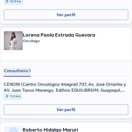
10,9 km
Ver perfil
Lorena Paola Estrada Guevara
Oncólogo
Consultorio 1
CENONI (Centro Oncológico Integral) 707, Av. José Orrantia y
AV. Juan Tanca Marengo, Edificio EQUILIBRIUM, Guayaquil,
090505, Ecuador, Guayaquil
11,0 km
Ver perfil
Roberto Hidalgo Maruri