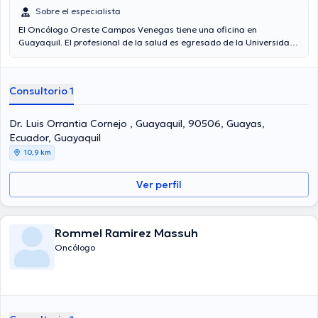
Sobre el especialista
El Oncólogo Oreste Campos Venegas tiene una oficina en
Guayaquil. El profesional de la salud es egresado de la Universidad
De La Habana Con Más De 21 Años De Graduado y tiene amplios
conocimientos en su área de especialidad. El Dr. posee años de
experiencia laboral en su temática de estudio. De igual forma, él se
Consultorio 1
ha desempeñado como miembro de diversas asociaciones médicas.
Oreste Campos Venegas ha compartido en diversas conferencias
con la meta de tener una formación continua en su disciplina de
Dr. Luis Orrantia Cornejo , Guayaquil, 90506, Guayas,
especialización y ha compartido diversos artículos.
Ecuador, Guayaquil
10,9 km
Ver perfil
Rommel Ramirez Massuh
Oncólogo