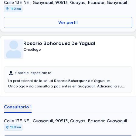
con miras a tener una formación continua en su temática de
Calle 13E NE , Guayaquil, 90513, Guayas, Ecuador, Guayaquil
especialización y ha difundido importantes ediciones.
11,0 km
Ver perfil
Rosario Bohorquez De Yagual
Oncólogo
Sobre el especialista
La profesional de la salud Rosario Bohorquez de Yagual es
Oncólogo y da consulta a pacientes en Guayaquil. Adicional a su
formación académica sobresaliente, la doctora tiene amplios
conocimientos en su área de especialidad. La profesional de la
salud posee años de experiencia laboral en su área de
Consultorio 1
especialización. Por otro lado, ella se ha desempeñado como
miembro de diversas asociaciones médicas. Rosario Bohorquez de
Yagual ha intervenido en abundantes conferencias con el objetivo
Calle 13E NE , Guayaquil, 90513, Guayas, Ecuador, Guayaquil
de tener una formación continua en su temática de especialización
11,0 km
y ha compartido diversas ediciones.