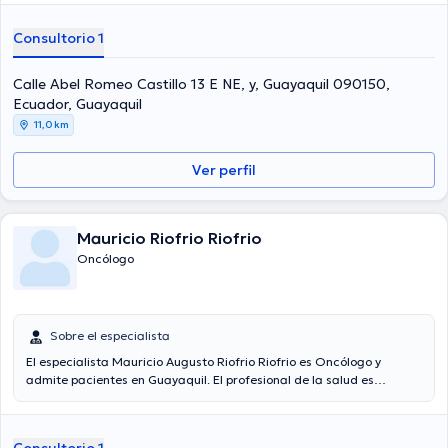
Consultorio 1
Calle Abel Romeo Castillo 13 E NE, y, Guayaquil 090150,
Ecuador, Guayaquil
11,0 km
Ver perfil
Mauricio Riofrio Riofrio
Oncólogo
Sobre el especialista
El especialista Mauricio Augusto Riofrio Riofrio es Oncólogo y
admite pacientes en Guayaquil. El profesional de la salud es
egresado de la Universidad Catolica De Santiago De Guayaquil y
tiene varios años de experiencia en su área de especialidad. El
doctor tiene 16 años de experiencia. De igual forma, él se ha