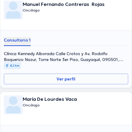
Manuel Fernando Contreras Rojas
Oncólogo
Consultorio 1
Clínica Kennedy Alborada Calle Crotos y Av. Rodolfo
Baquerizo Nazur, Torre Norte 3er Piso, Guayaquil, 090501,
Ecuador, Guayaquil
8,2 km
Ver perfil
María De Lourdes Vaca
Oncólogo