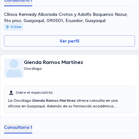
Consultorio 1
desempeñado como miembro de diversas asociaciones médicas.
Mauricio Augusto Riofrio Riofrio ha contribuido en cuantiosas
conferencias con la finalidad de tener una formación continua en
Clínica Kennedy Alborada Crotos y Adolfo Baquerizo Nazur,
su campo de especialización y ha publicado diferentes ediciones.
5to piso, Guayaquil, 090501, Ecuador, Guayaquil
11,0 km
Ver perfil
Glenda Ramos Martínez
Oncólogo
Sobre el especialista
La Oncólogo
Glenda Ramos Martínez
ofrece consulta en una
oficina en Guayaquil. Además de su formación académica
sobresaliente, la doctora tiene experiencia en su área de
especialidad. La profesional de la salud cuenta con muchos años de
experiencia laboral en su campo de estudio. Así mismo, ella ha
Consultorio 1
participado como miembro de diversas asociaciones médicas.
Glenda Ramos Martínez ha colaborado en cuantiosas conferencias