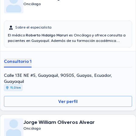
Oncólogo
Sobre el especialista
El médico
Roberto Hidalgo Maruri
es Oncólogo y ofrece consulta a
pacientes en Guayaquil. Además de su formación académica
sobresaliente, el doctor tiene experiencia en su área de
especialidad. El profesional de la salud cuenta con muchos años de
experiencia laboral en su área de experiencia. Por otro lado, él ha
Consultorio 1
participado como miembro de diversas asociaciones médicas.
Roberto Hidalgo Maruri ha intervenido en múltiples conferencias
con la finalidad de tener una formación continua en su ámbito de
Calle 13E NE #5, Guayaquil, 90505, Guayas, Ecuador,
especialización y ha publicado importantes artículos.
Guayaquil
11,0 km
Ver perfil
Jorge William Oliveros Alvear
Oncólogo