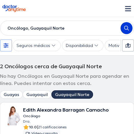
doctoranytime
Oncólogo, Guayaquil Norte
Seguros médicos
Disponibilidad
Motivo de co
2
Oncólogos cerca de Guayaquil Norte
No hay Oncólogos en Guayaquil Norte para agendar en
línea. Puedes intentar con estos cerca.
Guayas
Guayaquil
Guayaquil Norte
Edith Alexandra Barragan Camacho
Oncólogo
Dra.
|
10.0
21 calificaciones
Vídeo-consulta