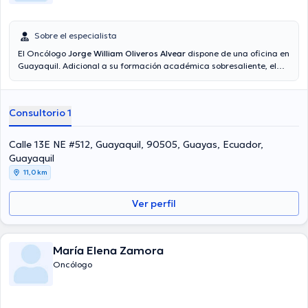
Sobre el especialista
El Oncólogo
Jorge William Oliveros Alvear
dispone de una oficina en
Guayaquil. Adicional a su formación académica sobresaliente, el
doctor tiene amplios conocimientos en su área de especialidad. El
Dr. posee años de experiencia laboral en su ámbito de estudio. Así
mismo, él se ha desempeñado como miembro de diversas
Consultorio 1
asociaciones médicas. Jorge William Oliveros Alvear ha formado
parte en múltiples conferencias con la intención de lograr tener una
formación continua en su ámbito de especialización y ha publicado
Calle 13E NE #512, Guayaquil, 90505, Guayas, Ecuador,
diferentes publicaciones.
Guayaquil
11,0 km
Ver perfil
María Elena Zamora
Oncólogo