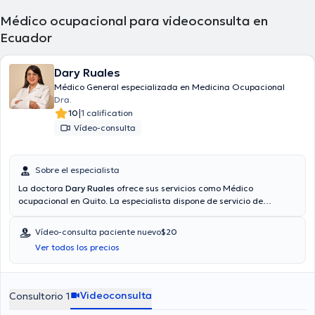
Médico ocupacional para videoconsulta en
Ecuador
Dary Ruales
Médico General especializada en Medicina Ocupacional
Dra.
|
10
1 calification
Vídeo-consulta
Sobre el especialista
La doctora
Dary Ruales
ofrece sus servicios como Médico
ocupacional en Quito. La especialista dispone de servicio de
videollamada. Aseguradoras tales como BMI, Consulta privada, Vía
reembolso con cualquier aseguradora son aceptadas. El precio de
Vídeo-consulta paciente nuevo
$20
la consulta con la médico Dary Ruales es de $20.
Ver todos los precios
Videoconsulta
Consultorio 1