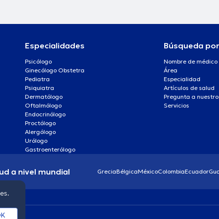
Especialidades
Búsqueda po
Psicólogo
Nombre de médico
Ginecólogo Obstetra
Área
Pediatra
Especialidad
Psiquiatra
Artículos de salud
Dermatólogo
Pregunta a nuestro
Oftalmólogo
Servicios
Endocrinólogo
Proctólogo
Alergólogo
Urólogo
Gastroenterólogo
ud a nivel mundial
Grecia
Bélgica
México
Colombia
Ecuador
Gu
ies.
K