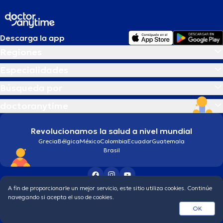
Descarga la app
Regiones
Especialidades
Búsqueda por
doctoranytime
Revolucionamos la salud a nivel mundial
Grecia
Bélgica
México
Colombia
Ecuador
Guatemala
Brasil
A fin de proporcionarle un mejor servicio, este sitio utiliza cookies. Continúe
Condiciones generales
Política de protección de los datos personales
navegando si acepta el uso de cookies.
© 2026 doctoranytime
OK