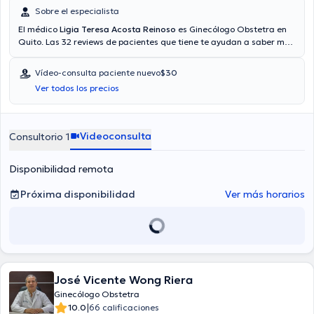
Sobre el especialista
El médico
Ligia Teresa Acosta Reinoso
es Ginecólogo Obstetra en
Quito. Las 32 reviews de pacientes que tiene te ayudan a saber más
acerca de él. Su especialidad son Medicina Materno Fetal. También
es posible agendar una consulta médica mediante video-consulta.
Vídeo-consulta paciente nuevo
$30
El doctor proporciona mejores precios con las siguientes
Ver todos los precios
aseguradoras: Consulta privada, Vía reembolso con cualquier
aseguradora. El precio de la consulta con el Dr. Ligia Teresa Acosta
Reinoso es de $30. Algunos de los servicios médicos ofrecidos en el
consultorio son: Papanicolau.
Videoconsulta
Consultorio 1
Disponibilidad remota
Próxima disponibilidad
Ver más horarios
José Vicente Wong Riera
Ginecólogo Obstetra
|
10.0
66 calificaciones