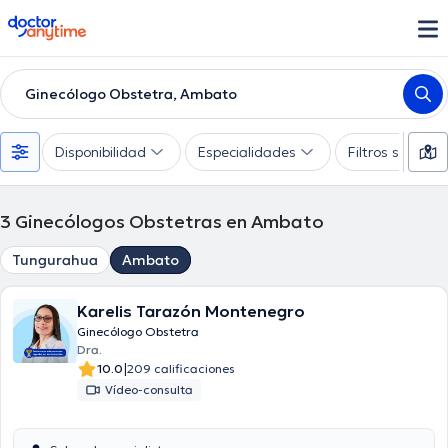
doctoranytime
Ginecólogo Obstetra, Ambato
Disponibilidad
Especialidades
Filtros supleme
3
Ginecólogos Obstetras en Ambato
Tungurahua
Ambato
Karelis Tarazón Montenegro
Ginecólogo Obstetra
Dra.
|
10.0
209 calificaciones
Vídeo-consulta