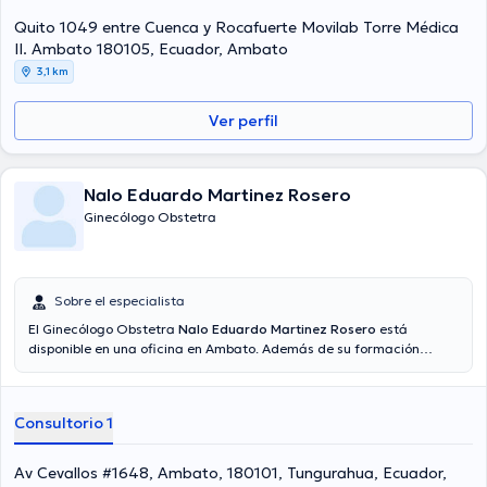
Quito 1049 entre Cuenca y Rocafuerte Movilab Torre Médica
II. Ambato 180105, Ecuador, Ambato
3,1 km
Ver perfil
Nalo Eduardo Martinez Rosero
Ginecólogo Obstetra
Sobre el especialista
El Ginecólogo Obstetra
Nalo Eduardo Martinez Rosero
está
disponible en una oficina en Ambato. Además de su formación
académica sobresaliente, el doctor tiene varios años de experiencia
en su área de especialidad. El profesional de la salud posee años de
experiencia laboral en su campo de estudio. Al mismo tiempo, él se
Consultorio 1
ha desempeñado como miembro de diversas asociaciones médicas.
Nalo Eduardo Martinez Rosero ha compartido en diversas
conferencias con la meta de tener una formación continua en su
Av Cevallos #1648, Ambato, 180101, Tungurahua, Ecuador,
campo de especialización y ha difundido importantes comunicados.