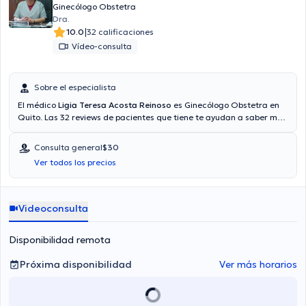
Ginecólogo Obstetra
Dra.
|
10.0
32 calificaciones
Vídeo-consulta
Sobre el especialista
El médico
Ligia Teresa Acosta Reinoso
es Ginecólogo Obstetra en
Quito. Las 32 reviews de pacientes que tiene te ayudan a saber más
acerca de él. Su especialidad son Medicina Materno Fetal. También
es posible agendar una consulta médica mediante video-consulta.
Consulta general
$30
El doctor proporciona mejores precios con las siguientes
Ver todos los precios
aseguradoras: Consulta privada, Vía reembolso con cualquier
aseguradora. El precio de la consulta con el Dr. Ligia Teresa Acosta
Reinoso es de $30. Algunos de los servicios médicos ofrecidos en el
consultorio son: Papanicolau.
Videoconsulta
Disponibilidad remota
Próxima disponibilidad
Ver más horarios