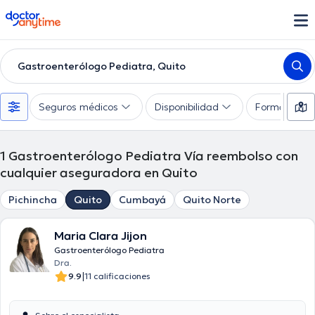
doctoranytime
Gastroenterólogo Pediatra, Quito
Seguros médicos
Disponibilidad
Formas de 
1
Gastroenterólogo Pediatra Vía reembolso con
cualquier aseguradora en Quito
Pichincha
Quito
Cumbayá
Quito Norte
Maria Clara Jijon
Gastroenterólogo Pediatra
Dra.
|
9.9
11 calificaciones