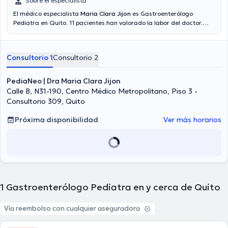
Sobre el especialista
El médico especialista
Maria Clara Jijon
es Gastroenterólogo
Pediatra en Quito. 11 pacientes han valorado la labor del doctor.
Aseguradoras tales como Consulta privada, Vía reembolso con
cualquier aseguradora son aceptadas.
Consultorio 1
Consultorio 2
PediaNeo | Dra Maria Clara Jijon
Calle B, N31-190, Centro Médico Metropolitano, Piso 3 -
Consultorio 309, Quito
Próxima disponibilidad
Ver más horarios
1
Gastroenterólogo Pediatra en y cerca de Quito
Vía reembolso con cualquier aseguradora