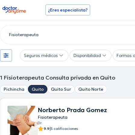
doctoranytime
¿Eres especialista?
Seguros médicos
Disponibilidad
Formas 
1
Fisioterapeuta Consulta privada en Quito
Pichincha
Quito
Quito Sur
Quito Norte
Norberto Prada Gomez
Fisioterapeuta
Dr.
|
9.9
5 calificaciones