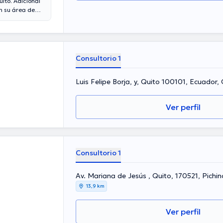
uito. Adicional
n su área de
 área de
o de diversas
nferencias con
alización y ha
Consultorio 1
Luis Felipe Borja, y, Quito 100101, Ecuador,
Ver perfil
Consultorio 1
Av. Mariana de Jesús , Quito, 170521, Pichi
13,9 km
Ver perfil