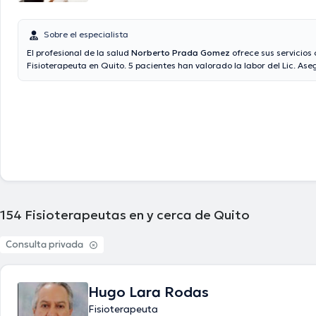
Sobre el especialista
El profesional de la salud
Norberto Prada Gomez
ofrece sus servicios
Fisioterapeuta en Quito. 5 pacientes han valorado la labor del Lic. As
como Consulta privada, Vía reembolso con cualquier aseguradora son
su consultorio abarca todo lo relacionado con Masaje terapéutico, Co
Terapia física y rehabilitación, Prevención y tratamiento de lesiones de
154
Fisioterapeutas en y cerca de Quito
Consulta privada
Hugo Lara Rodas
Fisioterapeuta