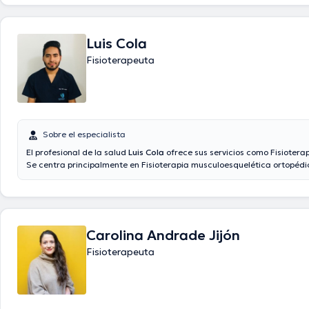
Luis Cola
Fisioterapeuta
Sobre el especialista
El profesional de la salud
Luis Cola
ofrece sus servicios como Fisiotera
Se centra principalmente en Fisioterapia musculoesquelética ortopédic
neurológica. El precio de la consulta con el especialista Luis Cola es d
hasta $15.
Carolina Andrade Jijón
Fisioterapeuta