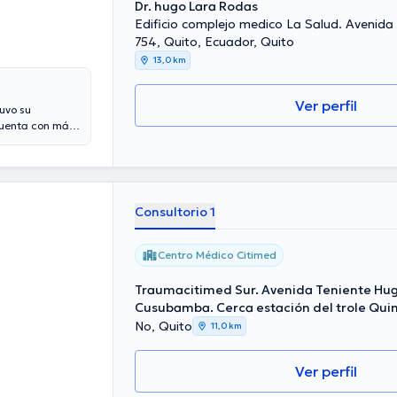
Dr. hugo Lara Rodas
Edificio complejo medico La Salud. Avenida 
754, Quito, Ecuador, Quito
13,0 km
Ver perfil
uvo su
 Cuenta con más
universidades
de Medicina
Consultorio 1
Centro Médico Citimed
Traumacitimed Sur. Avenida Teniente Hugo
Cusubamba. Cerca estación del trole Qui
No, Quito
11,0 km
Ver perfil