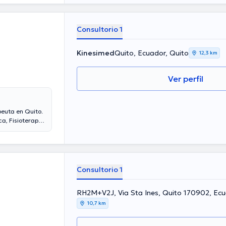
Consultorio 1
Kinesimed
Quito, Ecuador, Quito
12,3 km
Ver perfil
peuta en Quito.
a, Fisioterapia
e desde $10
Consultorio 1
RH2M+V2J, Via Sta Ines, Quito 170902, Ecu
10,7 km