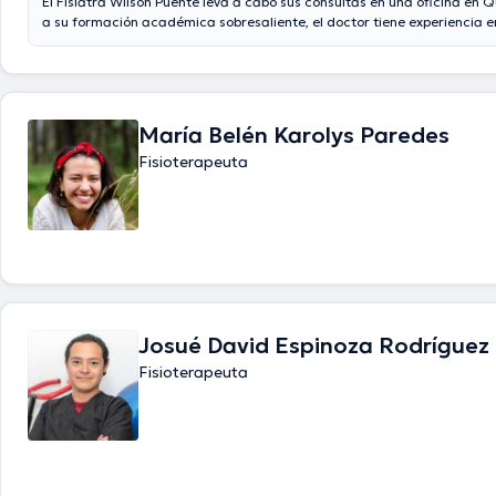
El Fisiatra Wilson Puente leva a cabo sus consultas en una oficina en Q
a su formación académica sobresaliente, el doctor tiene experiencia e
especialidad. El Dr. tiene numerosos años de experiencia laboral en su
especialización. Al mismo tiempo, él se ha desempeñado como miembr
asociaciones médicas. Wilson Puente ha contribuido en cuantiosas co
la intención de tener una formación continua en su disciplina de especi
difundido diversas publicaciones.
María Belén Karolys Paredes
Fisioterapeuta
Josué David Espinoza Rodríguez
Fisioterapeuta