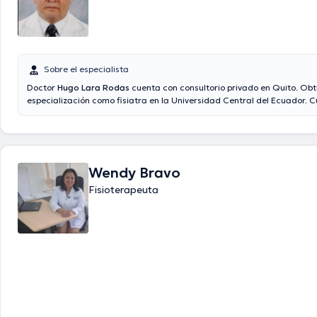
Sobre el especialista
Doctor
Hugo Lara Rodas
cuenta con consultorio privado en Quito. Obt
especialización como fisiatra en la Universidad Central del Ecuador.
de 30 años de experiencia como médico y como profesor en distintas 
de Ecuador. Además, es miembro activo de la Sociedad Ecuatoriana 
Física y Rehabilitación
Wendy Bravo
Fisioterapeuta