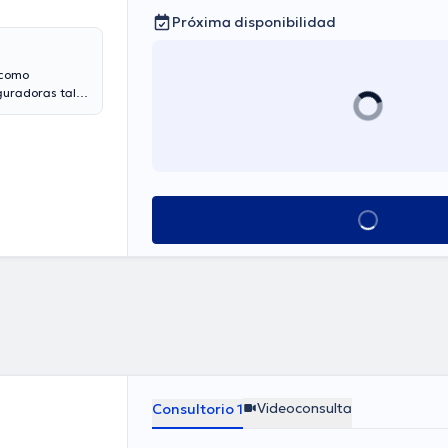
Próxima disponibilidad
 como
eguradoras tales
 aceptadas. En
ntracturas,
portivas.
Ver más horarios
Videoconsulta
Consultorio 1