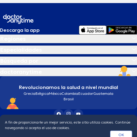
Descarga la app
Regiones
Especialidades
Búsqueda por
doctoranytime
Revolucionamos la salud a nivel mundial
Grecia
Bélgica
México
Colombia
Ecuador
Guatemala
Brasil
A fin de proporcionarle un mejor servicio, este sitio utiliza cookies. Continúe
Condiciones generales
Política de protección de los datos personales
navegando si acepta el uso de cookies.
© 2026 doctoranytime
OK