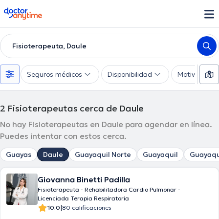
doctoranytime
Fisioterapeuta, Daule
Seguros médicos
Disponibilidad
Motivo de co
2
Fisioterapeutas cerca de Daule
No hay Fisioterapeutas en Daule para agendar en línea.
Puedes intentar con estos cerca.
Guayas
Daule
Guayaquil Norte
Guayaquil
Guayaqu
Giovanna Binetti Padilla
Fisioterapeuta - Rehabilitadora Cardio Pulmonar -
Licenciada Terapia Respiratoria
|
10.0
80 calificaciones