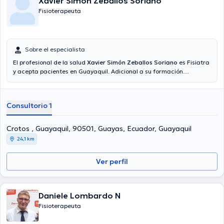
Xavier Simón Zeballos Soriano
Fisioterapeuta
Sobre el especialista
El profesional de la salud
Xavier Simón Zeballos Soriano
es Fisiatra
y acepta pacientes en Guayaquil. Adicional a su formación
académica sobresaliente, el doctor tiene amplios conocimientos en
su área de especialidad. El profesional de la salud tiene varios años
de experiencia laboral en su área de experiencia. Así mismo, él se ha
Consultorio 1
desempeñado como miembro de diversas asociaciones médicas.
Xavier Simón Zeballos Soriano ha colaborado en cuantiosas
conferencias con el ideal de tener una formación continua en su
Crotos , Guayaquil, 90501, Guayas, Ecuador, Guayaquil
temática de especialización y ha compartido importantes
24,1 km
publicaciones.
Ver perfil
Daniele Lombardo N
Fisioterapeuta