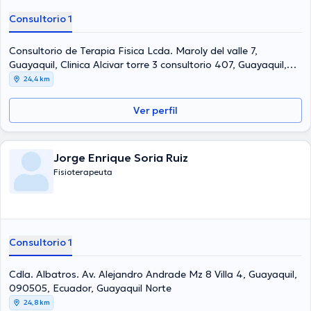
Consultorio 1
Consultorio de Terapia Fisica Lcda. Maroly del valle 7,
Guayaquil, Clinica Alcivar torre 3 consultorio 407, Guayaquil,
090609, Ecuador, Guayaquil
24,4 km
Ver perfil
Jorge Enrique Soria Ruiz
Fisioterapeuta
Consultorio 1
Cdla. Albatros. Av. Alejandro Andrade Mz 8 Villa 4, Guayaquil,
090505, Ecuador, Guayaquil Norte
24,8 km