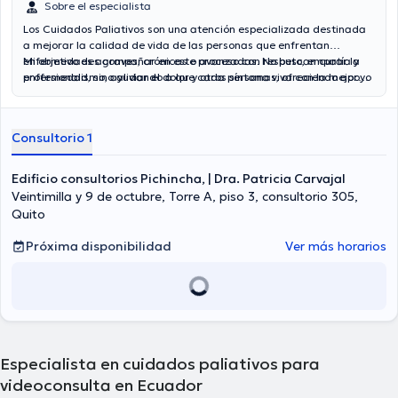
Sobre el especialista
Los Cuidados Paliativos son una atención especializada destinada
a mejorar la calidad de vida de las personas que enfrentan
enfermedades graves, crónicas o avanzadas. No buscan curar la
Mi objetivo es acompañar en este proceso con respeto, empatía y
enfermedad, sino aliviar el dolor y otros síntomas, ofreciendo apoyo
profesionalismo, ayudando a que cada persona viva con la mejor
integral tanto al paciente como a su familia.
calidad posible hasta el último de sus días.
Consultorio 1
Edificio consultorios Pichincha, | Dra. Patricia Carvajal
Veintimilla y 9 de octubre, Torre A, piso 3, consultorio 305,
Quito
Próxima disponibilidad
Ver más horarios
Especialista en cuidados paliativos para
videoconsulta en Ecuador