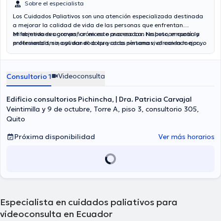
Sobre el especialista
Los Cuidados Paliativos son una atención especializada destinada
a mejorar la calidad de vida de las personas que enfrentan
enfermedades graves, crónicas o avanzadas. No buscan curar la
Mi objetivo es acompañar en este proceso con respeto, empatía y
enfermedad, sino aliviar el dolor y otros síntomas, ofreciendo apoyo
profesionalismo, ayudando a que cada persona viva con la mejor
integral tanto al paciente como a su familia.
calidad posible hasta el último de sus días.
Videoconsulta
Consultorio 1
Edificio consultorios Pichincha, | Dra. Patricia Carvajal
Veintimilla y 9 de octubre, Torre A, piso 3, consultorio 305,
Quito
Próxima disponibilidad
Ver más horarios
Especialista en cuidados paliativos para
videoconsulta en Ecuador