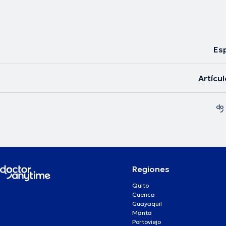
Esp
Artícu
Regiones
Quito
Cuenca
Guayaquil
Manta
Portoviejo