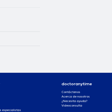
r
doctoranytime
Contáctenos
Acerca de nosotros
¿Necesita ayuda?
Videoconsulta
s especialistas