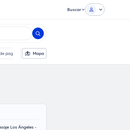
Buscar
de pago
Filtros suplementarios
Mapa
Idiomas
Sexo
asaje Los Ángeles -