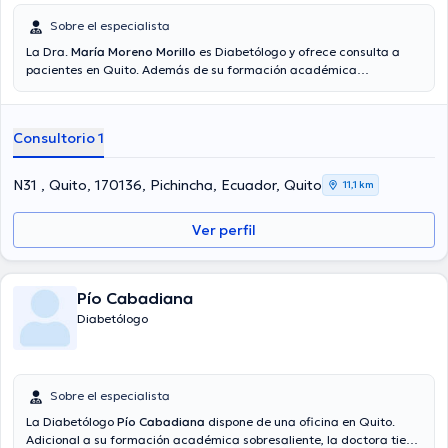
Sobre el especialista
La Dra.
María Moreno Morillo
es Diabetólogo y ofrece consulta a
pacientes en Quito. Además de su formación académica
sobresaliente, la doctora tiene experiencia en su área de
especialidad. La doctora lleva más de años de experiencia laboral
en su campo de estudio. Asimismo, ella se ha desempeñado como
Consultorio 1
miembro de diversas asociaciones médicas. María Moreno Morillo
ha compartido en innumerables conferencias con el objetivo de
tener una formación continua en su ámbito de especialización y ha
N31 , Quito, 170136, Pichincha, Ecuador, Quito
11,1 km
publicado numerosos comunicados.
Ver perfil
Pío Cabadiana
Diabetólogo
Sobre el especialista
La Diabetólogo
Pío Cabadiana
dispone de una oficina en Quito.
Adicional a su formación académica sobresaliente, la doctora tiene