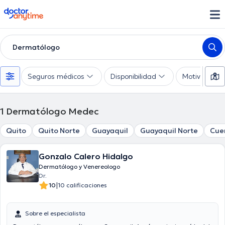
doctoranytime
Dermatólogo
Seguros médicos
Disponibilidad
Motivo de co
1
Dermatólogo Medec
Quito
Quito Norte
Guayaquil
Guayaquil Norte
Cue
Gonzalo Calero Hidalgo
Dermatólogo y Venereologo
Dr.
|
10
10 calificaciones
Sobre el especialista