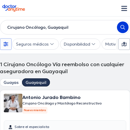
doctoranytime
Cirujano Oncólogo, Guayaquil
Seguros médicos
Disponibilidad
Motivo de co
1
Cirujano Oncólogo Vía reembolso con cualquier
aseguradora en Guayaquil
Guayas
Guayaquil
Antonio Jurado Bambino
Cirujano Oncólogo y Mastólogo Reconstructivo
Nuevo miembro
Sobre el especialista