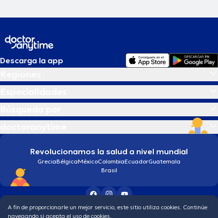
Descarga la app
Regiones
Especialidades
Búsqueda por
doctoranytime
Revolucionamos la salud a nivel mundial
Grecia
Bélgica
México
Colombia
Ecuador
Guatemala
Brasil
A fin de proporcionarle un mejor servicio, este sitio utiliza cookies. Continúe
Condiciones generales
Política de protección de los datos personales
navegando si acepta el uso de cookies.