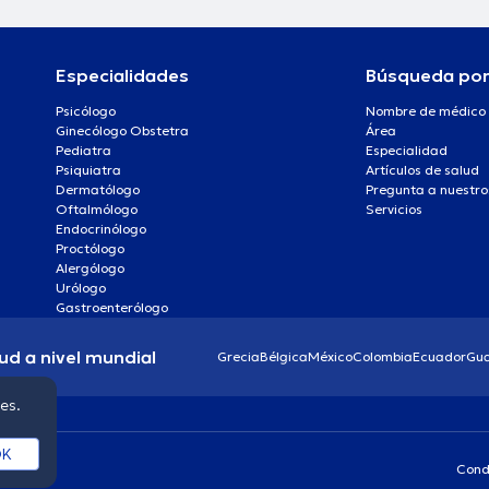
Especialidades
Búsqueda po
Psicólogo
Nombre de médico
Ginecólogo Obstetra
Área
Pediatra
Especialidad
Psiquiatra
Artículos de salud
Dermatólogo
Pregunta a nuestro
Oftalmólogo
Servicios
Endocrinólogo
Proctólogo
Alergólogo
Urólogo
Gastroenterólogo
ud a nivel mundial
Grecia
Bélgica
México
Colombia
Ecuador
Gu
ies.
K
Cond