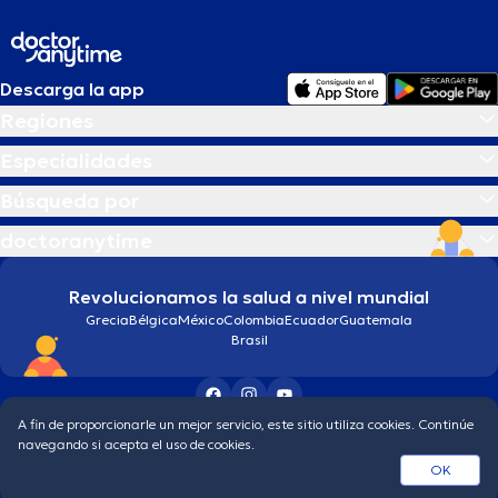
Descarga la app
Regiones
Especialidades
Búsqueda por
doctoranytime
Revolucionamos la salud a nivel mundial
Grecia
Bélgica
México
Colombia
Ecuador
Guatemala
Brasil
A fin de proporcionarle un mejor servicio, este sitio utiliza cookies. Continúe
Condiciones generales
Política de protección de los datos personales
navegando si acepta el uso de cookies.
© 2026 doctoranytime
OK