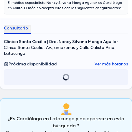
El médico especialista
Nancy Silvana Monga Aguilar
es Cardiólogo
en Quito. El médico acepta citas con las siguientes aseguradoras:
Plan Vital - Medicina Prepagada, Plus Medical, Vumi Latina. En su
consultorio abarca todo lo relacionado con Insuficiencia cardíaca,
Evaluación y seguimiento trasplante de corazón, Valoración
Consultorio 1
cardíaca , Cardiología general.
Clinica Santa Cecilia | Dra. Nancy Silvana Monga Aguilar
Clinica Santa Cecilia, Av., amazonas y Calle Calixto Pino.,
Latacunga
Próxima disponibilidad
Ver más horarios
¿Es Cardiólogo en Latacunga y no aparece en esta
búsqueda ?