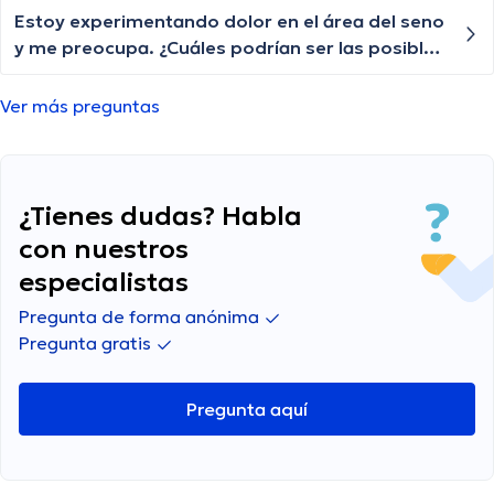
Estoy experimentando dolor en el área del seno
y me preocupa. ¿Cuáles podrían ser las posibles
causas de este dolor? ¿Debería buscar atención
médica de inmediato o esperar a ver si
Ver más preguntas
desaparece?
¿Tienes dudas? Habla
con nuestros
especialistas
Pregunta de forma anónima
Pregunta gratis
Pregunta aquí