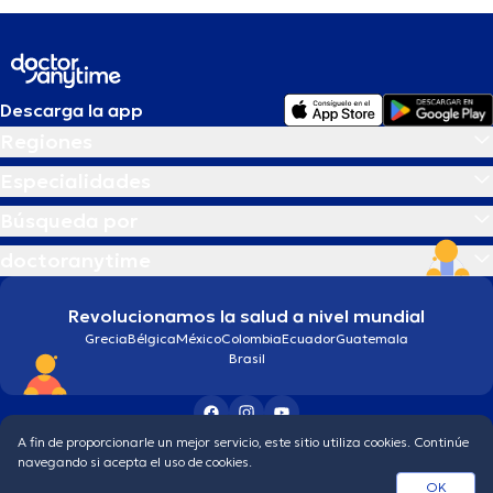
Descarga la app
Regiones
Especialidades
Búsqueda por
doctoranytime
Revolucionamos la salud a nivel mundial
Grecia
Bélgica
México
Colombia
Ecuador
Guatemala
Brasil
A fin de proporcionarle un mejor servicio, este sitio utiliza cookies. Continúe
Condiciones generales
Política de protección de los datos personales
navegando si acepta el uso de cookies.
© 2026 doctoranytime
OK