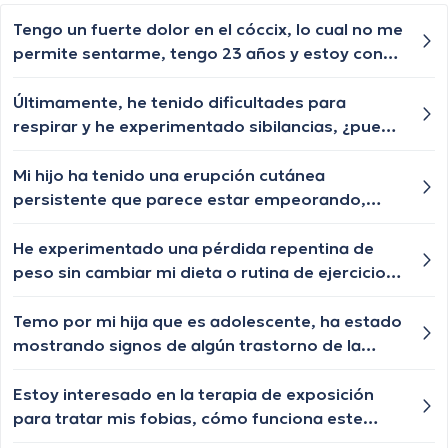
Tengo un fuerte dolor en el cóccix, lo cual no me
permite sentarme, tengo 23 años y estoy con
bastante carga de trabajos de la universidad
por lo cual paso muchas horas sentado, ahora
Últimamente, he tenido dificultades para
he tenido que adecuar mi puesto de trabajo
respirar y he experimentado sibilancias, ¿puede
para realizar mis tareas de pie, con que
esto ser un síntoma de asma y cómo se
especialista debo hacerme atender?
diagnostica?
Mi hijo ha tenido una erupción cutánea
persistente que parece estar empeorando,
¿cuándo debemos buscar una evaluación
dermatológica?
He experimentado una pérdida repentina de
peso sin cambiar mi dieta o rutina de ejercicios.
¿Cuáles podrían ser las posibles causas de esta
pérdida de peso?
Temo por mi hija que es adolescente, ha estado
mostrando signos de algún trastorno de la
alimentación, ¿cómo podemos buscar
tratamiento?
Estoy interesado en la terapia de exposición
para tratar mis fobias, cómo funciona este
enfoque?