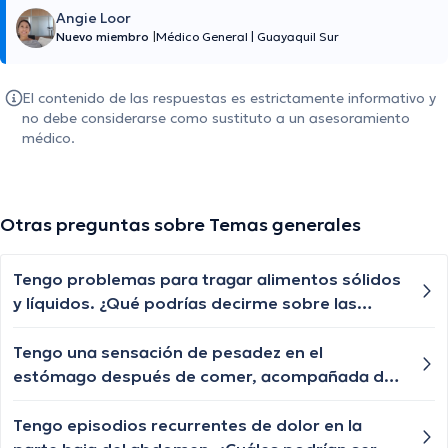
Angie Loor
Nuevo miembro
|
Médico General
|
Guayaquil Sur
El contenido de las respuestas es estrictamente informativo y
no debe considerarse como sustituto a un asesoramiento
médico.
Otras preguntas sobre Temas generales
Tengo problemas para tragar alimentos sólidos
y líquidos. ¿Qué podrías decirme sobre las
posibles causas de la disfagia y cuándo debería
buscar ayuda médica?
Tengo una sensación de pesadez en el
estómago después de comer, acompañada de
eructos frecuentes. ¿Cuáles podrían ser las
posibles causas de esta sensación y cuándo
Tengo episodios recurrentes de dolor en la