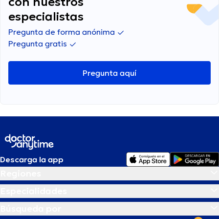
con nuestros
ojalá alguien me lea gracias
especialistas
Pregunta de forma anónima
Pregunta gratis
Pregunta aquí
Descarga la app
Regiones
Especialidades
Búsqueda por