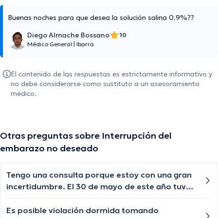
Buenas noches para que desea la solución salina 0.9%??
Diego Almache Bossano
10
Médico General
|
Ibarra
El contenido de las respuestas es estrictamente informativo y
no debe considerarse como sustituto a un asesoramiento
médico.
Otras preguntas sobre Interrupción del
embarazo no deseado
Tengo una consulta porque estoy con una gran
incertidumbre. El 30 de mayo de este año tuve
un encuentro donde solo recibí felación por 3
min y nada más. El 9 de julio y 13 de julio me hice
Es posible violación dormida tomando