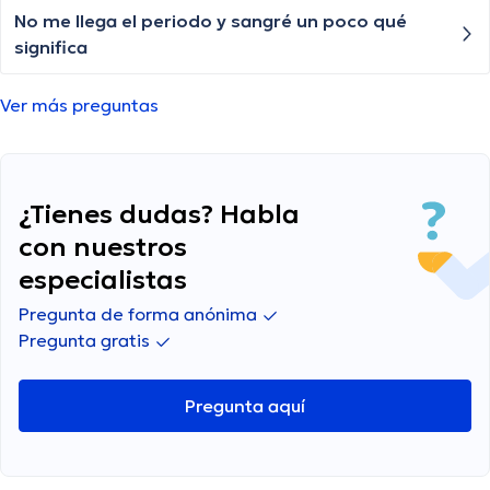
min y nada más. El 9 de julio y 13 de julio me hice
No me llega el periodo y sangré un poco qué
pruebas de vih de 4ta generación que me
significa
salieron negativas. Pregunté al servicio público
de acá y me dijeron que tenían de la marca
Ver más preguntas
alere determine y otras más similares. Debería
quedarme tranquilo con esos 2 resultados?
¿Tienes dudas? Habla
con nuestros
especialistas
Pregunta de forma anónima
Pregunta gratis
Pregunta aquí