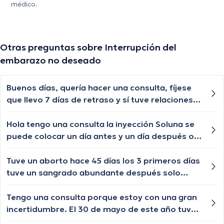
médico.
Otras preguntas sobre Interrupción del
embarazo no deseado
Buenos días, quería hacer una consulta, fíjese
que llevo 7 días de retraso y sí tuve relaciones
de riesgo el mes pasado, a inicios y mediados,
la última fue el 29 y el 29 me tenía que haber
Hola tengo una consulta la inyección Soluna se
bajado, ayer me realicé una prueba de
puede colocar un día antes y un día después o
embarazo que salió negativa, pero aún hoy no
pierde la efectividad?
me baja y van 7 días, el mes pasado estuve bajo
Tuve un aborto hace 45 días los 3 primeros días
mucho estrés pero me han pasado antes
tuve un sangrado abundante después solo
retrasos de 4-5 días, no de 7
pequeños sangrados hace una semana el pH
volvió a la normalidad y esta semana
Tengo una consulta porque estoy con una gran
nuevamente volví a tener un sangrado con mal
incertidumbre. El 30 de mayo de este año tuve
olor cuales serían las causas
un encuentro donde solo recibí felación por 3