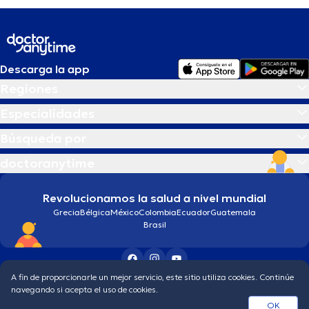
Descarga la app
Regiones
Especialidades
Búsqueda por
doctoranytime
Revolucionamos la salud a nivel mundial
Grecia
Bélgica
México
Colombia
Ecuador
Guatemala
Brasil
A fin de proporcionarle un mejor servicio, este sitio utiliza cookies. Continúe
Condiciones generales
Política de protección de los datos personales
navegando si acepta el uso de cookies.
© 2026 doctoranytime
OK