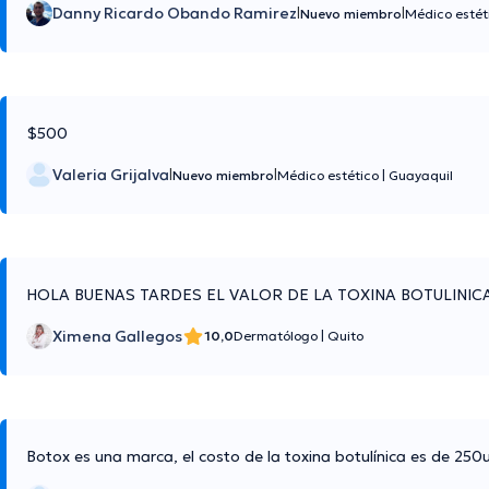
Danny Ricardo Obando Ramirez
|
|
Nuevo miembro
Médico estét
$500
Valeria Grijalva
|
|
Nuevo miembro
Médico estético
|
Guayaquil
HOLA BUENAS TARDES EL VALOR DE LA TOXINA BOTULINIC
Ximena Gallegos
10,0
Dermatólogo
|
Quito
Botox es una marca, el costo de la toxina botulínica es de 25