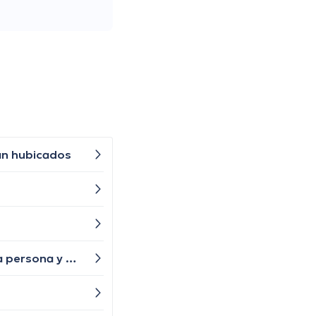
tán hubicados
Recomiendan poner botox apenas cuando llegan los 18 años o puede ser antes? O es muy especifico de cada persona y mejor esperar que me atienda un cirujano plastico?