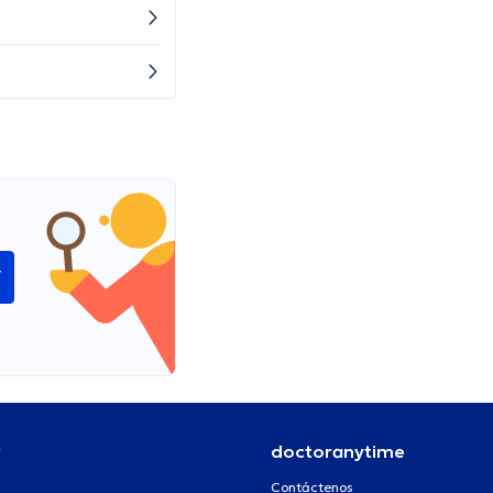
í
r
doctoranytime
Contáctenos