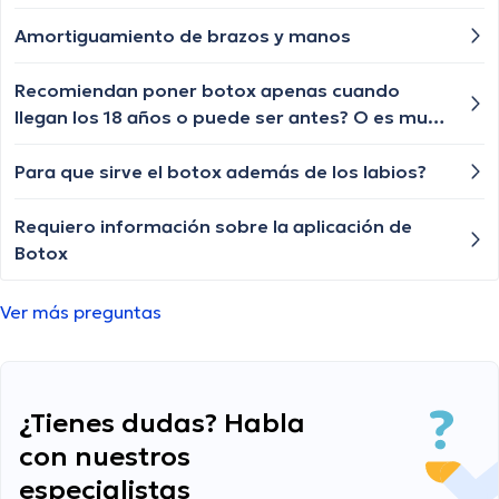
precio y donde están hubicados
Amortiguamiento de brazos y manos
Recomiendan poner botox apenas cuando
llegan los 18 años o puede ser antes? O es muy
especifico de cada persona y mejor esperar
que me atienda un cirujano plastico?
Para que sirve el botox además de los labios?
Requiero información sobre la aplicación de
Botox
Ver más preguntas
¿Tienes dudas? Habla
con nuestros
especialistas