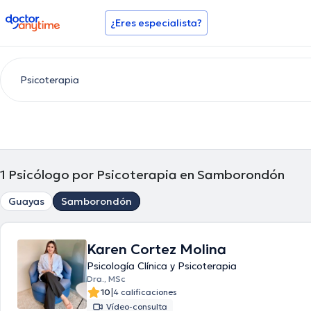
doctoranytime
¿Eres especialista?
1
Psicólogo por Psicoterapia en Samborondón
Guayas
Samborondón
Karen Cortez Molina
Psicología Clínica y Psicoterapia
Dra., MSc
|
10
4 calificaciones
Vídeo-consulta