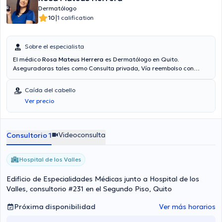
Dermatólogo
|
10
1 calification
Sobre el especialista
El médico
Rosa Mateus Herrera
es Dermatólogo en Quito.
Aseguradoras tales como Consulta privada, Vía reembolso con
cualquier aseguradora son aceptadas. El precio de la consulta con
el médico especialista Rosa Mateus Herrera es de $60. Algunos de
Caída del cabello
los servicios médicos ofrecidos en el consultorio son: Caída del
Ver precio
cabello, Peeling, Psoriasis, Tratamiento de acné.
Videoconsulta
Consultorio 1
Hospital de los Valles
Edificio de Especialidades Médicas junto a Hospital de los
Valles, consultorio #231 en el Segundo Piso, Quito
Próxima disponibilidad
Ver más horarios