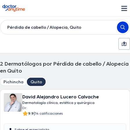
doctoranytime
Pérdida de cabello / Alopecia, Quito
2
Dermatólogos por Pérdida de cabello / Alopecia
en Quito
Pichincha
Quito
David Alejandro Lucero Calvache
Dermatología clínica, estética y quirúrgica
Dr.
|
9.9
14 calificaciones
Sobre el especialista