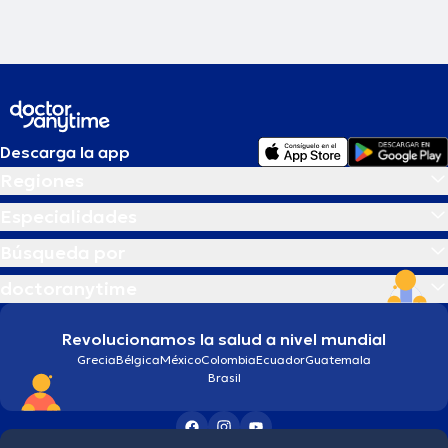
Descarga la app
Regiones
Especialidades
Búsqueda por
doctoranytime
Revolucionamos la salud a nivel mundial
Grecia
Bélgica
México
Colombia
Ecuador
Guatemala
Brasil