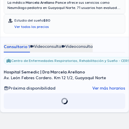
La médico
Marcela Arellano Ponce
ofrece sus servicios como
Neumólogo pediatra en Guayaquil Norte. 71 usuarios han evaluado
la labor de la Dr. Aseguradoras tales como Consulta privada, Vía
reembolso con cualquier aseguradora son aceptadas. Algunos de
Estudio del sueño
$80
los servicios médicos ofrecidos en su consultorio son: Estudio del
Ver todos los precios
sueño.
Videoconsulta
Videoconsulta
Consultorio 1
Centro de Enfermedades Respiratorias, Rehabilitación y Sueño - CER
Hospital Semedic | Dra Marcela Arellano
Av. León Febres Cordero. Km 12 1/2, Guayaquil Norte
Próxima disponibilidad
Ver más horarios