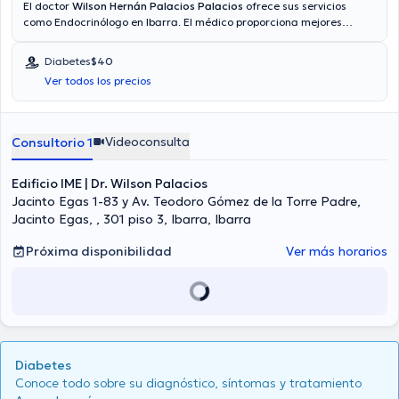
El doctor
Wilson Hernán Palacios Palacios
ofrece sus servicios
como Endocrinólogo en Ibarra. El médico proporciona mejores
precios con las siguientes aseguradoras: Consulta privada. El precio
de la consulta con el médico Wilson Hernán Palacios Palacios es de
Diabetes
$40
desde $30 hasta $40. Algunos de los servicios médicos ofrecidos en
Ver todos los precios
el consultorio son: Desórdenes hormonales, Diabetes, Enfermedades
de la Tiroides, Sobrepeso y obesidad.
Videoconsulta
Consultorio 1
Edificio IME | Dr. Wilson Palacios
Jacinto Egas 1-83 y Av. Teodoro Gómez de la Torre Padre,
Jacinto Egas, , 301 piso 3, Ibarra, Ibarra
Próxima disponibilidad
Ver más horarios
Diabetes
Conoce todo sobre su diagnóstico, síntomas y tratamiento