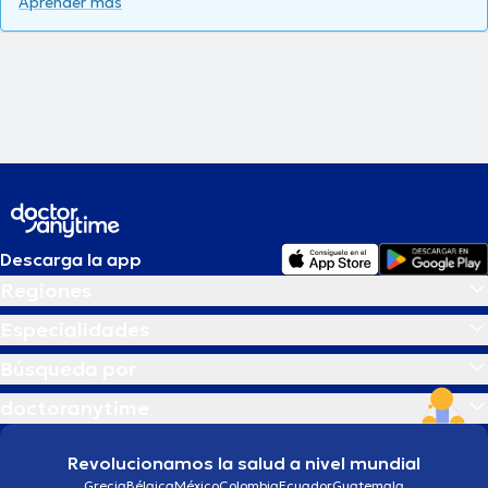
Aprender más
Descarga la app
Regiones
Especialidades
Búsqueda por
doctoranytime
Revolucionamos la salud a nivel mundial
Grecia
Bélgica
México
Colombia
Ecuador
Guatemala