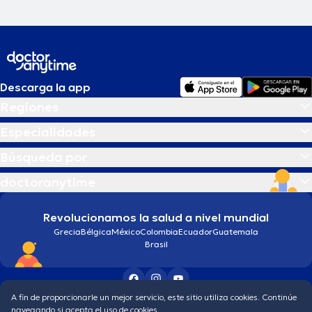
Descarga la app
Regiones
Especialidades
Búsqueda por
doctoranytime
Revolucionamos la salud a nivel mundial
Grecia
Bélgica
México
Colombia
Ecuador
Guatemala
Brasil
A fin de proporcionarle un mejor servicio, este sitio utiliza cookies. Continúe
Condiciones generales
Política de protección de los datos personales
navegando si acepta el uso de cookies.