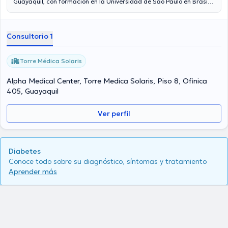
Guayaquil, con formación en la Universidad de São Paulo en Brasil.
Su expertise en el campo la convierte en una autoridad en el manejo
de trastornos hormonales. Apasionada por la salud y bienestar,
ofrece atención médica excepcional y soluciones efectivas a sus
Consultorio 1
pacientes.
Torre Médica Solaris
Alpha Medical Center, Torre Medica Solaris, Piso 8, Ofinica
405, Guayaquil
Ver perfil
Diabetes
Conoce todo sobre su diagnóstico, síntomas y tratamiento
Aprender más