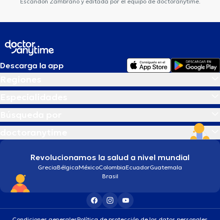
Escandon Zambrano y editada por el equipo de doctoranytime.
Descarga la app
Regiones
Especialidades
Búsqueda por
doctoranytime
Revolucionamos la salud a nivel mundial
Grecia
Bélgica
México
Colombia
Ecuador
Guatemala
Brasil
Condiciones generales
Política de protección de los datos personales