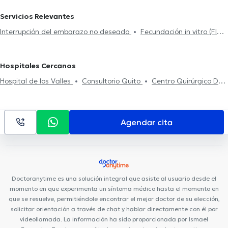
Obstetras en Guayaquil Norte
Ginecólogos Obstetras en Manta
Servicios Relevantes
Ginecólogos Obstetras en Cayambe
Ginecólogos Obstetras
Interrupción del embarazo no deseado
Fecundación in vitro (FIV)
en Quito Sur
Verrugas genitales
Hospitales Cercanos
Hospital de los Valles
Consultorio Quito
Centro Quirúrgico Da
Vinci
Clínica Sancho: Av. 6 de Diciembre
Rogteam Dental
Studio
Rgp Orthodentis
Smile District
Centro de La Visión
(Doctores Gabela)
Fortune Plaza Business Center
Clínica
Agendar cita
Sancho: Av. Amazonas
Hospital Axxis
Kenzen Medical Center
CEPI Centro de la Piel
Centro Médico Citimed
Mentalmed
Clínica Sancho: Citimed
Hospital Metropolitano
Centro
Médico Meditrópoli
Fortune Plaza Torre Alemania
Medical
Doctoranytime es una solución integral que asiste al usuario desde el
Vision UIO
momento en que experimenta un síntoma médico hasta el momento en
que se resuelve, permitiéndole encontrar el mejor doctor de su elección,
solicitar orientación a través de chat y hablar directamente con él por
videollamada. La información ha sido proporcionada por Ismael