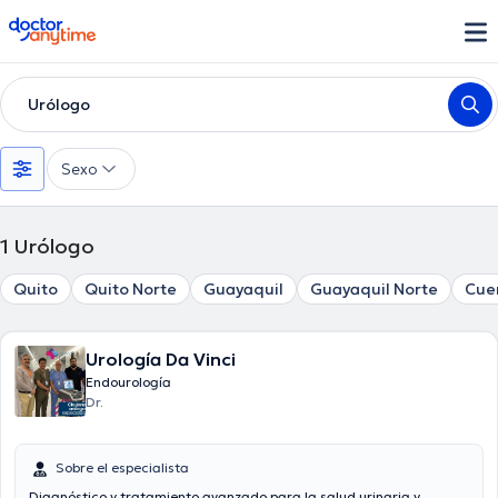
doctoranytime
Urólogo
Sexo
1
Urólogo
Quito
Quito Norte
Guayaquil
Guayaquil Norte
Cue
Urología Da Vinci
Endourología
Dr.
Sobre el especialista
Diagnóstico y tratamiento avanzado para la salud urinaria y