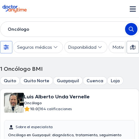
doctoranytime
Oncólogo
Seguros médicos
Disponibilidad
Motivo de co
1
Oncólogo BMI
Quito
Quito Norte
Guayaquil
Cuenca
Loja
Luis Alberto Unda Vernelle
Oncólogo
|
10.0
164 calificaciones
Sobre el especialista
Oncólogo en Guayaquil: diagnóstico, tratamiento, seguimiento