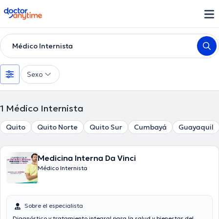
doctoranytime
Médico Internista
Sexo
1
Médico Internista
Quito
Quito Norte
Quito Sur
Cumbayá
Guayaquil
Medicina Interna Da Vinci
Médico Internista
Sobre el especialista
Diagnóstico y tratamiento integral para la salud y bienestar del