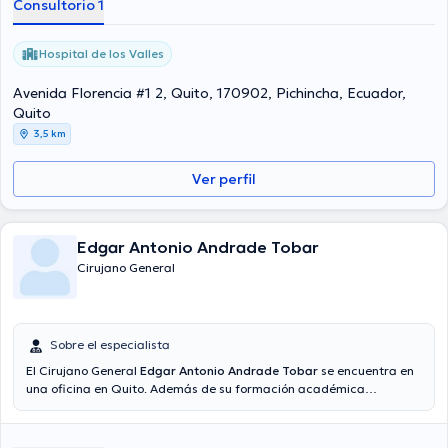
Consultorio 1
Hospital de los Valles
Avenida Florencia #1 2, Quito, 170902, Pichincha, Ecuador,
Quito
3,5 km
Ver perfil
Edgar Antonio Andrade Tobar
Cirujano General
Sobre el especialista
El Cirujano General
Edgar Antonio Andrade Tobar
se encuentra en
una oficina en Quito. Además de su formación académica
sobresaliente, el doctor tiene experiencia en su área de
especialidad. El profesional de la salud posee años de experiencia
laboral en su área de especialización. Al igual, él se ha