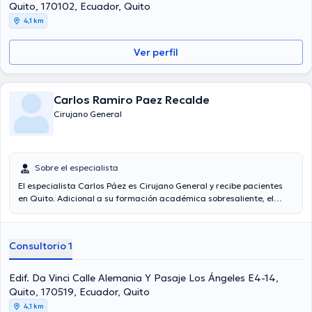
Quito, 170102, Ecuador, Quito
4,1 km
Ver perfil
Carlos Ramiro Paez Recalde
Cirujano General
Sobre el especialista
El especialista Carlos Páez es Cirujano General y recibe pacientes
en Quito. Adicional a su formación académica sobresaliente, el
doctor tiene experiencia en su área de especialidad. El Dr. cuenta
con varios años de experiencia laboral en su área de experiencia. Al
igual, él se ha desempeñado como miembro de diversas
Consultorio 1
asociaciones médicas. Carlos Páez ha formado parte en múltiples
conferencias con el objetivo de tener una formación continua en su
disciplina de especialización y ha difundido diversas ediciones.
Edif. Da Vinci Calle Alemania Y Pasaje Los Ángeles E4-14,
Quito, 170519, Ecuador, Quito
4,1 km