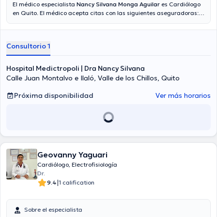
El médico especialista
Nancy Silvana Monga Aguilar
es Cardiólogo
en Quito. El médico acepta citas con las siguientes aseguradoras:
Plan Vital - Medicina Prepagada, Plus Medical, Vumi Latina. En su
consultorio abarca todo lo relacionado con Insuficiencia cardíaca,
Evaluación y seguimiento trasplante de corazón, Valoración
Consultorio 1
cardíaca , Cardiología general.
Hospital Medictropoli | Dra Nancy Silvana
Calle Juan Montalvo e Ilaló, Valle de los Chillos, Quito
Próxima disponibilidad
Ver más horarios
Geovanny Yaguari
Cardiólogo, Electrofisiología
Dr.
|
9.4
1 calification
Sobre el especialista