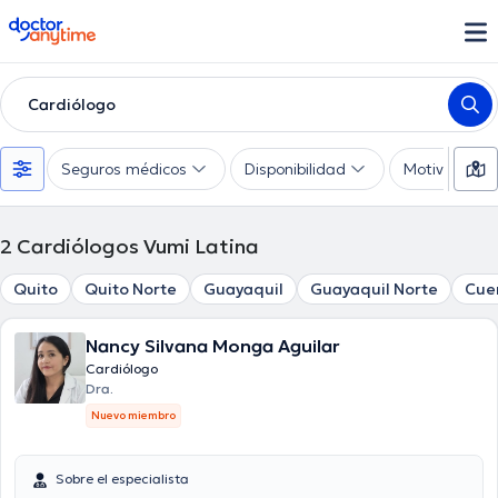
doctoranytime
Cardiólogo
Seguros médicos
Disponibilidad
Motivo de co
2
Cardiólogos Vumi Latina
Quito
Quito Norte
Guayaquil
Guayaquil Norte
Cue
Nancy Silvana Monga Aguilar
Cardiólogo
Dra.
Nuevo miembro
Sobre el especialista