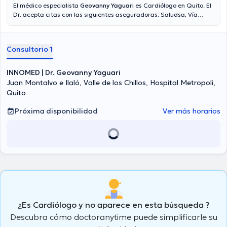
El médico especialista
Geovanny Yaguari
es Cardiólogo en Quito. El
Dr. acepta citas con las siguientes aseguradoras: Saludsa, Vía
reembolso con cualquier aseguradora, Vumi Latina. En su
consultorio abarca todo lo relacionado con Insuficiencia cardíaca,
Valoración cardíaca , Cardiología general, Check up cardiológico .
Consultorio 1
INNOMED | Dr. Geovanny Yaguari
Juan Montalvo e Ilaló, Valle de los Chillos, Hospital Metropoli,
Quito
Próxima disponibilidad
Ver más horarios
¿Es Cardiólogo y no aparece en esta búsqueda ?
Descubra cómo doctoranytime puede simplificarle su