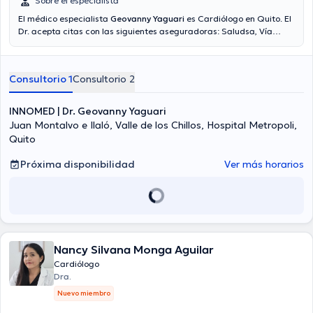
Sobre el especialista
El médico especialista
Geovanny Yaguari
es Cardiólogo en Quito. El
Dr. acepta citas con las siguientes aseguradoras: Saludsa, Vía
reembolso con cualquier aseguradora, Vumi Latina. En su
consultorio abarca todo lo relacionado con Insuficiencia cardíaca,
Valoración cardíaca , Cardiología general, Check up cardiológico .
Consultorio 1
Consultorio 2
INNOMED | Dr. Geovanny Yaguari
Juan Montalvo e Ilaló, Valle de los Chillos, Hospital Metropoli,
Quito
Próxima disponibilidad
Ver más horarios
Nancy Silvana Monga Aguilar
Cardiólogo
Dra.
Nuevo miembro