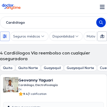
doctoranytime
Cardiólogo
Seguros médicos
Disponibilidad
Motivo de co
4
Cardiólogos Vía reembolso con cualquier
aseguradora
Quito
Quito Norte
Guayaquil
Guayaquil Norte
Cue
Geovanny Yaguari
Cardiólogo, Electrofisiología
Dr.
|
9.4
1 calification