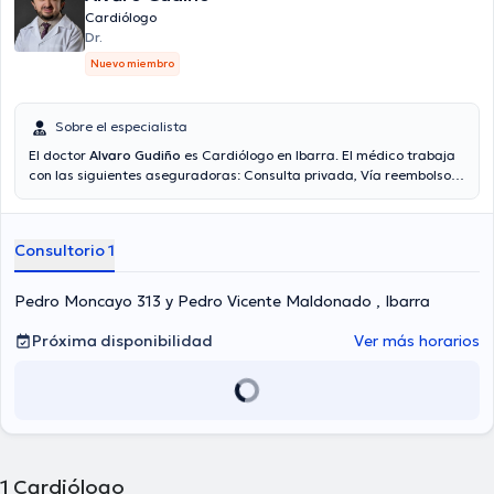
Cardiólogo
Dr.
Nuevo miembro
Sobre el especialista
El doctor
Alvaro Gudiño
es Cardiólogo en Ibarra. El médico trabaja
con las siguientes aseguradoras: Consulta privada, Vía reembolso
con cualquier aseguradora. En su consultorio abarca todo lo
relacionado con Cardiología general, ECG Holter, Monitoreo
ambulatorio de la presión arterial.
Consultorio 1
Pedro Moncayo 313 y Pedro Vicente Maldonado , Ibarra
Próxima disponibilidad
Ver más horarios
1
Cardiólogo