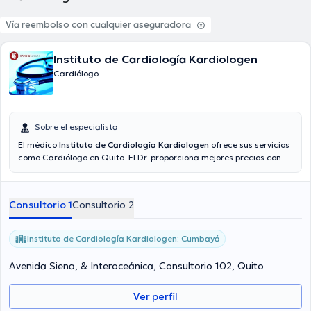
Vía reembolso con cualquier aseguradora
Instituto de Cardiología Kardiologen
Cardiólogo
Sobre el especialista
El médico
Instituto de Cardiología Kardiologen
ofrece sus servicios
como Cardiólogo en Quito. El Dr. proporciona mejores precios con
las siguientes aseguradoras: Consulta privada, Humana, Plan Vital -
Medicina Prepagada. Algunos de los servicios médicos ofrecidos en
el consultorio son: Cardiología general, Check up cardiológico , ECG,
Consultorio 1
Consultorio 2
Evaluación y seguimiento trasplante de corazón.
Instituto de Cardiología Kardiologen: Cumbayá
Avenida Siena, & Interoceánica, Consultorio 102, Quito
Ver perfil