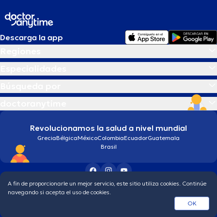
Descarga la app
Regiones
Especialidades
Búsqueda por
doctoranytime
Revolucionamos la salud a nivel mundial
Grecia
Bélgica
México
Colombia
Ecuador
Guatemala
Brasil
A fin de proporcionarle un mejor servicio, este sitio utiliza cookies. Continúe
Condiciones generales
Política de protección de los datos personales
navegando si acepta el uso de cookies.
© 2026 doctoranytime
OK