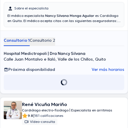
Sobre el especialista
El médico especialista
Nancy Silvana Monga Aguilar
es Cardiólogo
en Quito. El médico acepta citas con las siguientes aseguradoras:
Plan Vital - Medicina Prepagada, Plus Medical, Vumi Latina. En su
consultorio abarca todo lo relacionado con Insuficiencia cardíaca,
Evaluación y seguimiento trasplante de corazón, Valoración
Consultorio 1
Consultorio 2
cardíaca , Cardiología general.
Hospital Medictropoli | Dra Nancy Silvana
Calle Juan Montalvo e Ilaló, Valle de los Chillos, Quito
Próxima disponibilidad
Ver más horarios
René Vicuña Mariño
Cardiólogo electro-fisiólogo | Especialista en arritmias
|
9.8
161 calificaciones
Vídeo-consulta