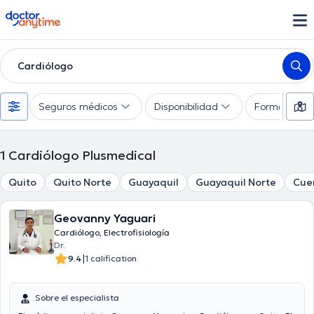
doctoranytime
Cardiólogo
Seguros médicos
Disponibilidad
Formas de 
1
Cardiólogo Plusmedical
Quito
Quito Norte
Guayaquil
Guayaquil Norte
Cue
Geovanny Yaguari
Cardiólogo, Electrofisiología
Dr.
|
9.4
1 calification
Sobre el especialista