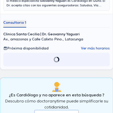
El médico especialista
Geovanny Yaguari
es Cardiólogo en Quito. El
Dr. acepta citas con las siguientes aseguradoras: Saludsa, Vía
reembolso con cualquier aseguradora, Vumi Latina. En su
consultorio abarca todo lo relacionado con Insuficiencia cardíaca,
Valoración cardíaca , Cardiología general, Check up cardiológico .
Consultorio 1
Clinica Santa Cecilia | Dr. Geovanny Yaguari
Av., amazonas y Calle Calixto Pino., Latacunga
Próxima disponibilidad
Ver más horarios
¿Es Cardiólogo y no aparece en esta búsqueda ?
Descubra cómo doctoranytime puede simplificarle su
cotidianidad.