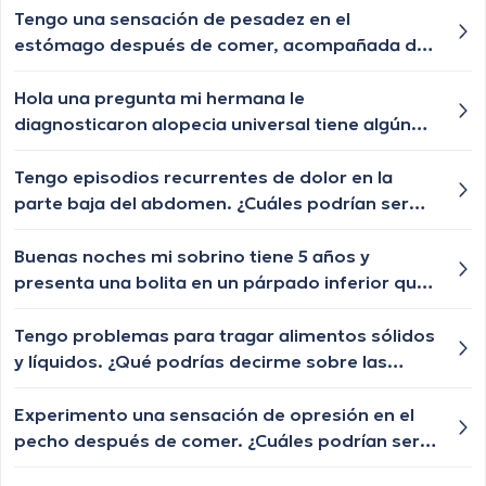
Tengo una sensación de pesadez en el
estómago después de comer, acompañada de
eructos frecuentes. ¿Cuáles podrían ser las
posibles causas de esta sensación y cuándo
Hola una pregunta mi hermana le
debería buscar orientación médica?
diagnosticaron alopecia universal tiene algún
tratamiento para q le vuelva a crecer el cabello
las cejas y pestañas , aunque ya le están
Tengo episodios recurrentes de dolor en la
creciendo de a poquito pero lento y chiquititos
parte baja del abdomen. ¿Cuáles podrían ser
pelitos blancos y unos negros con las cejas y
las posibles causas de este dolor abdominal y
pestañas igual algún tratamiento q le ayude a
cuándo debería buscar atención médica?
Buenas noches mi sobrino tiene 5 años y
crecer o esa enfermedad ya no tiene
presenta una bolita en un párpado inferior que
tratamiento?
por momentos se desaparece y nuevamente le
vuelve aparecer, qué especialista nos puede
Tengo problemas para tragar alimentos sólidos
ayudar?
y líquidos. ¿Qué podrías decirme sobre las
posibles causas de la disfagia y cuándo debería
buscar ayuda médica?
Experimento una sensación de opresión en el
pecho después de comer. ¿Cuáles podrían ser
las posibles causas de esta sensación de