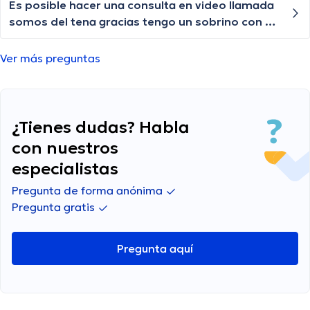
opresión y cuándo debería buscar atención
Es posible hacer una consulta en video llamada
médica?
somos del tena gracias tengo un sobrino con un
femore fracturado operado con 2 clavos y está
iniciando la necrosis es urgente otra valoración
Ver más preguntas
¿Tienes dudas? Habla
con nuestros
especialistas
Pregunta de forma anónima
Pregunta gratis
Pregunta aquí