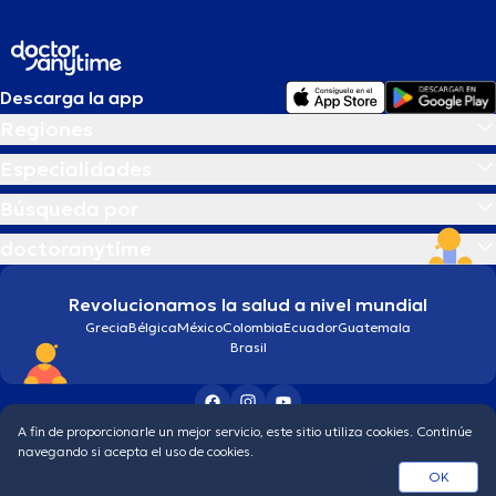
Descarga la app
Regiones
Especialidades
Búsqueda por
doctoranytime
Revolucionamos la salud a nivel mundial
Grecia
Bélgica
México
Colombia
Ecuador
Guatemala
Brasil
A fin de proporcionarle un mejor servicio, este sitio utiliza cookies. Continúe
Condiciones generales
Política de protección de los datos personales
navegando si acepta el uso de cookies.
© 2026 doctoranytime
OK