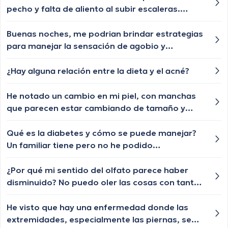
pecho y falta de aliento al subir escaleras.
¿Debería preocuparme?
Buenas noches, me podrian brindar estrategias
para manejar la sensación de agobio y
preocupación constante por favor?
¿Hay alguna relación entre la dieta y el acné?
He notado un cambio en mi piel, con manchas
que parecen estar cambiando de tamaño y
forma, ¿debo preocuparme por el cáncer de
piel?
Qué es la diabetes y cómo se puede manejar?
Un familiar tiene pero no he podido
comprender muy bien de que se trata, es
hereditaria?
¿Por qué mi sentido del olfato parece haber
disminuido? No puedo oler las cosas con tanta
claridad como antes y estoy preocupado de
que algo esté mal aparte de que tengo muchas
He visto que hay una enfermedad donde las
gripas
extremidades, especialmente las piernas, se