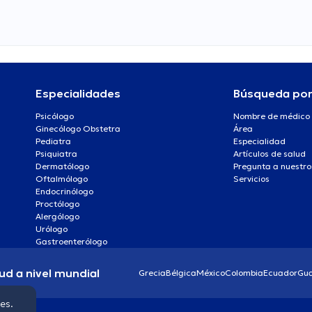
Especialidades
Búsqueda po
Psicólogo
Nombre de médico
Ginecólogo Obstetra
Área
Pediatra
Especialidad
Psiquiatra
Artículos de salud
Dermatólogo
Pregunta a nuestro
Oftalmólogo
Servicios
Endocrinólogo
Proctólogo
Alergólogo
Urólogo
Gastroenterólogo
ud a nivel mundial
Grecia
Bélgica
México
Colombia
Ecuador
Gu
ies.