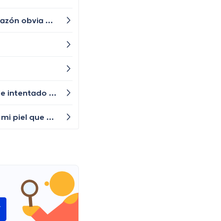
He estado experimentando dolores abdominales inexplicables y persistentes. No puedo identificar ninguna razón obvia para esto. ¿Existen condiciones o enfermedades relacionadas con estos síntomas que debería considerar?
¿Qué tipo de medicamentos o tratamientos son efectivos para tratar las úlceras genitales por candidiasis? He intentado usar algunas cremas y ungüentos, pero no parecen estar funcionando.
¿Qué tipos de señales en la piel podrían indicar que hay algo más serio sucediendo? Hay algunas manchas en mi piel que no me molestan pero que han estado allí por un tiempo, ¿debería hacer algo al respecto?
í