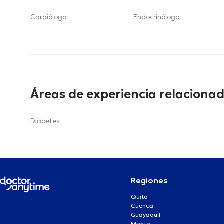
Cardiólogo
Endocrinólogo
Áreas de experiencia relaciona
Diabetes
Regiones
Quito
Cuenca
Guayaquil
Manta