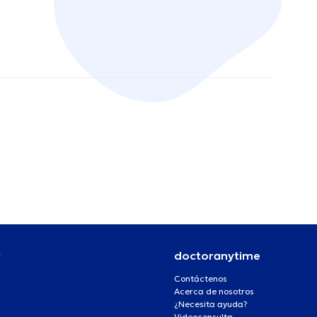
r
doctoranytime
Contáctenos
Acerca de nosotros
¿Necesita ayuda?
Videoconsulta