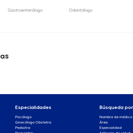
Gastroenterólogo
Odontólogo
das
Especialidades
Búsqueda po
Psicólogo
Nombre de médico
Ginecólogo Obstetra
Área
Pediatra
Especialidad
Psiquiatra
Artículos de salud