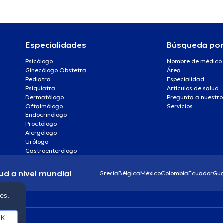
Especialidades
Búsqueda po
Psicólogo
Nombre de médico
Ginecólogo Obstetra
Área
Pediatra
Especialidad
Psiquiatra
Artículos de salud
Dermatólogo
Pregunta a nuestro
Oftalmólogo
Servicios
Endocrinólogo
Proctólogo
Alergólogo
Urólogo
Gastroenterólogo
ud a nivel mundial
Grecia
Bélgica
México
Colombia
Ecuador
Gu
ies.
K