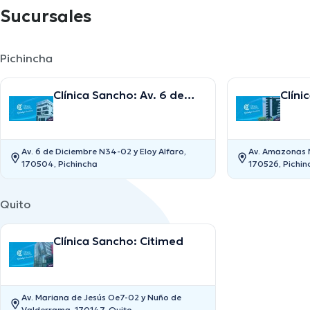
Sucursales
Pichincha
Clínica Sancho: Av. 6 de
Clíni
Diciembre
Amaz
Av. 6 de Diciembre N34-02 y Eloy Alfaro,
Av. Amazonas 
170504, Pichincha
170526, Pichin
Quito
Clínica Sancho: Citimed
Av. Mariana de Jesús Oe7-02 y Nuño de
Valderrama, 170147, Quito