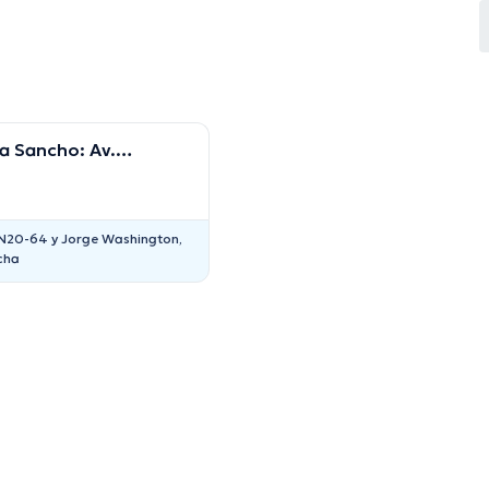
ca Sancho: Av.
onas
N20-64 y Jorge Washington,
cha